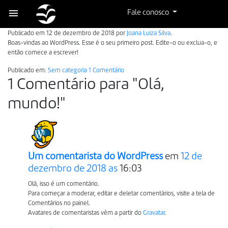
Olá, mundo!
Fale conosco
Publicado em
12 de dezembro de 2018
por
Joana Luiza Silva
.
Boas-vindas ao WordPress. Esse é o seu primeiro post. Edite-o ou exclua-o, e
então comece a escrever!
Publicado em:
Sem categoria
1 Comentário
1 Comentário para
"Olá,
mundo!"
Um comentarista do WordPress
em
12 de
dezembro de 2018 as
16:03
Olá, isso é um comentário.
Para começar a moderar, editar e deletar comentários, visite a tela de
Comentários no painel.
Avatares de comentaristas vêm a partir do
Gravatar
.